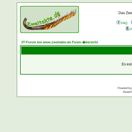
Das Zwei
FAQ
P
2T-Forum bei www.zweitakte.de Foren-�bersicht
Es exi
Powered by
Deutsc