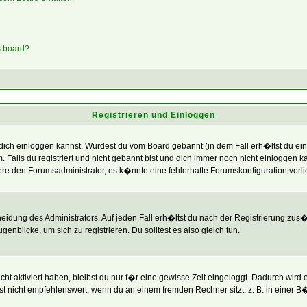
s board?
Registrieren und Einloggen
 du dich einloggen kannst. Wurdest du vom Board gebannt (in dem Fall erh�ltst du e
. Falls du registriert und nicht gebannt bist und dich immer noch nicht einlogg
ktiere den Forumsadministrator, es k�nnte eine fehlerhafte Forumskonfiguration vorl
heidung des Administrators. Auf jeden Fall erh�ltst du nach der Registrierung zus�t
enblicke, um sich zu registrieren. Du solltest es also gleich tun.
ht aktiviert haben, bleibst du nur f�r eine gewisse Zeit eingeloggt. Dadurch wird
t nicht empfehlenswert, wenn du an einem fremden Rechner sitzt, z. B. in einer B�