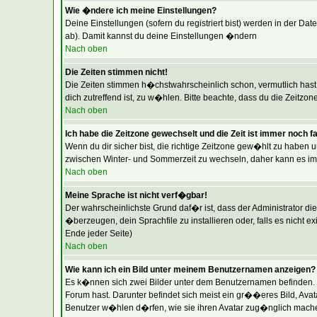
Wie �ndere ich meine Einstellungen?
Deine Einstellungen (sofern du registriert bist) werden in der Da
ab). Damit kannst du deine Einstellungen �ndern
Nach oben
Die Zeiten stimmen nicht!
Die Zeiten stimmen h�chstwahrscheinlich schon, vermutlich hast du 
dich zutreffend ist, zu w�hlen. Bitte beachte, dass du die Zeitzone
Nach oben
Ich habe die Zeitzone gewechselt und die Zeit ist immer noch f
Wenn du dir sicher bist, die richtige Zeitzone gew�hlt zu haben 
zwischen Winter- und Sommerzeit zu wechseln, daher kann es i
Nach oben
Meine Sprache ist nicht verf�gbar!
Der wahrscheinlichste Grund daf�r ist, dass der Administrator di
�berzeugen, dein Sprachfile zu installieren oder, falls es nicht 
Ende jeder Seite)
Nach oben
Wie kann ich ein Bild unter meinem Benutzernamen anzeigen?
Es k�nnen sich zwei Bilder unter dem Benutzernamen befinden. D
Forum hast. Darunter befindet sich meist ein gr��eres Bild, Avat
Benutzer w�hlen d�rfen, wie sie ihren Avatar zug�nglich machen.