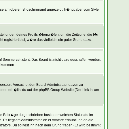
ise am oberen Bildschirmrand angezeigt, h�ngt aber vom Style
instellungen deines Profils �berpr�fen, um die Zeitzone, die f�r
t registriert bist, w�re das vielleicht ein guter Grund dazu.
uf Sommerzeit steht. Das Board ist nicht dazu geschaffen worden,
t kommen.
�bersetzt. Versuche, den Board-Administrator davon zu
tionen erh�ltst du auf der phpBB Group Website (Der Link ist am
le Beitr�ge du geschrieben hast oder welchen Status du im
Es liegt am Administrator, ob er Avatare erlaubt und ob die
ators. Du solltest ihn nach dem Grund fragen (Er wird bestimmt