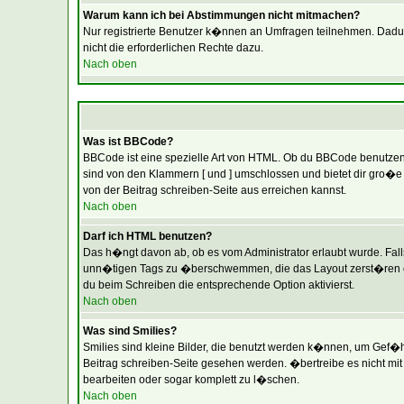
Warum kann ich bei Abstimmungen nicht mitmachen?
Nur registrierte Benutzer k�nnen an Umfragen teilnehmen. Dadurch
nicht die erforderlichen Rechte dazu.
Nach oben
Was ist BBCode?
BBCode ist eine spezielle Art von HTML. Ob du BBCode benutzen k
sind von den Klammern [ und ] umschlossen und bietet dir gro�e 
von der Beitrag schreiben-Seite aus erreichen kannst.
Nach oben
Darf ich HTML benutzen?
Das h�ngt davon ab, ob es vom Administrator erlaubt wurde. Falls 
unn�tigen Tags zu �berschwemmen, die das Layout zerst�ren ode
du beim Schreiben die entsprechende Option aktivierst.
Nach oben
Was sind Smilies?
Smilies sind kleine Bilder, die benutzt werden k�nnen, um Gef�hl
Beitrag schreiben-Seite gesehen werden. �bertreibe es nicht mit 
bearbeiten oder sogar komplett zu l�schen.
Nach oben