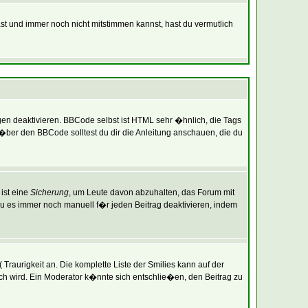
ast und immer noch nicht mitstimmen kannst, hast du vermutlich
gen deaktivieren. BBCode selbst ist HTML sehr �hnlich, die Tags
�ber den BBCode solltest du dir die Anleitung anschauen, die du
ist eine
Sicherung
, um Leute davon abzuhalten, das Forum mit
 es immer noch manuell f�r jeden Beitrag deaktivieren, indem
Traurigkeit an. Die komplette Liste der Smilies kann auf der
ich wird. Ein Moderator k�nnte sich entschlie�en, den Beitrag zu