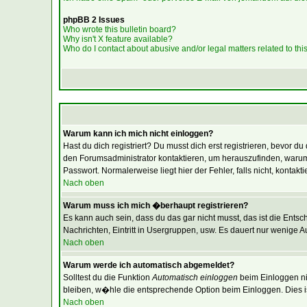
phpBB 2 Issues
Who wrote this bulletin board?
Why isn't X feature available?
Who do I contact about abusive and/or legal matters related to thi
Warum kann ich mich nicht einloggen?
Hast du dich registriert? Du musst dich erst registrieren, bevor
den Forumsadministrator kontaktieren, um herauszufinden, warum
Passwort. Normalerweise liegt hier der Fehler, falls nicht, konta
Nach oben
Warum muss ich mich �berhaupt registrieren?
Es kann auch sein, dass du das gar nicht musst, das ist die Entsc
Nachrichten, Eintritt in Usergruppen, usw. Es dauert nur wenige Aug
Nach oben
Warum werde ich automatisch abgemeldet?
Solltest du die Funktion
Automatisch einloggen
beim Einloggen nic
bleiben, w�hle die entsprechende Option beim Einloggen. Dies is
Nach oben