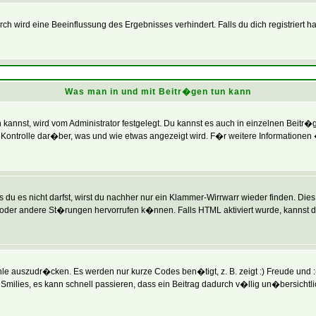
 wird eine Beeinflussung des Ergebnisses verhindert. Falls du dich registriert h
Was man in und mit Beitr�gen tun kann
annst, wird vom Administrator festgelegt. Du kannst es auch in einzelnen Beitr�
Kontrolle dar�ber, was und wie etwas angezeigt wird. F�r weitere Informationen 
du es nicht darfst, wirst du nachher nur ein Klammer-Wirrwarr wieder finden. Dies 
r andere St�rungen hervorrufen k�nnen. Falls HTML aktiviert wurde, kannst du
e auszudr�cken. Es werden nur kurze Codes ben�tigt, z. B. zeigt :) Freude und :( 
Smilies, es kann schnell passieren, dass ein Beitrag dadurch v�llig un�bersichtl