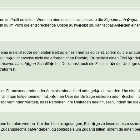
im Profil erstellen. Wenn du eine erstellt hast, aktiviere die
Signatur anh�ngen
du im Profil die entsprechende Option ausw�hlst (du kannst das Anf�gen einer 
ma erstellst (oder den ersten Beitrag eines Themas editierst, sofern du die Erlaubn
st du m�glicherweise nicht die erforderlichen Rechte). Du solltest einen Titel f�
e
Antwort hinzuf�gen
-Schaltfl�che. Du kannst auch ein Zeitlimit f�r die Umfrage 
ator fest.
, Forumsmoderator oder Administrator editiert oder gel�scht werden. Um eine Um
 Umfrage teilgenommen hat, k�nnen User die Umfrage editieren oder l�schen; fal
 soll verhindert werden, dass Personen ihre Umfragen beeinflussen, indem sie die
 betreten werden. Um dort hineinzugelangen, Beitr�ge zu lesen oder zu schreib
Zugangsrechte daf�r geben, du solltest sie um Zugang bitten, sofern du einen ber