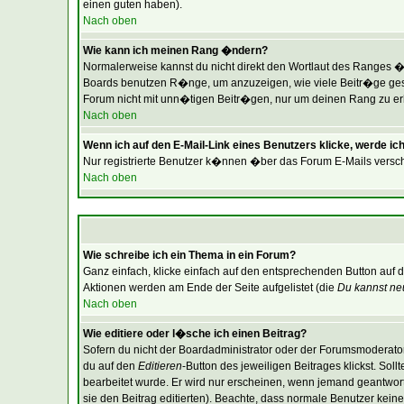
einen guten haben).
Nach oben
Wie kann ich meinen Rang �ndern?
Normalerweise kannst du nicht direkt den Wortlaut des Ranges 
Boards benutzen R�nge, um anzuzeigen, wie viele Beitr�ge gesc
Forum nicht mit unn�tigen Beitr�gen, nur um deinen Rang zu erh�
Nach oben
Wenn ich auf den E-Mail-Link eines Benutzers klicke, werde ich
Nur registrierte Benutzer k�nnen �ber das Forum E-Mails versch
Nach oben
Wie schreibe ich ein Thema in ein Forum?
Ganz einfach, klicke einfach auf den entsprechenden Button auf d
Aktionen werden am Ende der Seite aufgelistet (die
Du kannst ne
Nach oben
Wie editiere oder l�sche ich einen Beitrag?
Sofern du nicht der Boardadministrator oder der Forumsmoderator 
du auf den
Editieren
-Button des jeweiligen Beitrages klickst. Sol
bearbeitet wurde. Er wird nur erscheinen, wenn jemand geantwortet 
sie den Beitrag editierten). Beachte, dass normale Benutzer ke