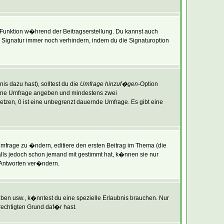
-Funktion w�hrend der Beitragserstellung. Du kannst auch
Signatur immer noch verhindern, indem du die Signaturoption
is dazu hast), solltest du die
Umfrage hinzuf�gen
-Option
r deine Umfrage angeben und mindestens zwei
setzen, 0 ist eine unbegrenzt dauernde Umfrage. Es gibt eine
frage zu �ndern, editiere den ersten Beitrag im Thema (die
ls jedoch schon jemand mit gestimmt hat, k�nnen sie nur
 Antworten ver�ndern.
en usw., k�nntest du eine spezielle Erlaubnis brauchen. Nur
echtigten Grund daf�r hast.