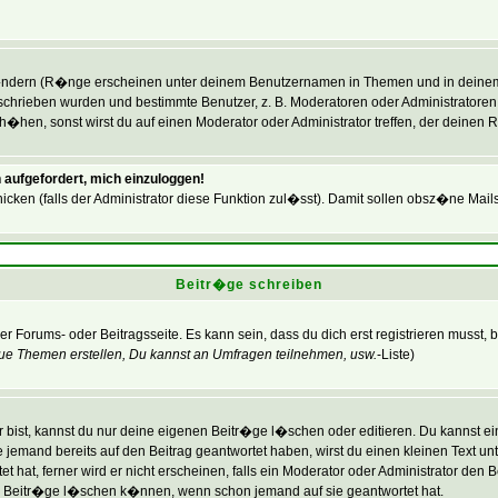
�ndern (R�nge erscheinen unter deinem Benutzernamen in Themen und in deinem P
hrieben wurden und bestimmte Benutzer, z. B. Moderatoren oder Administratoren,
hen, sonst wirst du auf einen Moderator oder Administrator treffen, der deinen R
 aufgefordert, mich einzuloggen!
icken (falls der Administrator diese Funktion zul�sst). Damit sollen obsz�ne Ma
Beitr�ge schreiben
er Forums- oder Beitragsseite. Es kann sein, dass du dich erst registrieren musst,
ue Themen erstellen, Du kannst an Umfragen teilnehmen, usw.
-Liste)
bist, kannst du nur deine eigenen Beitr�ge l�schen oder editieren. Du kannst eine
lte jemand bereits auf den Beitrag geantwortet haben, wirst du einen kleinen Text un
hat, ferner wird er nicht erscheinen, falls ein Moderator oder Administrator den Bei
ine Beitr�ge l�schen k�nnen, wenn schon jemand auf sie geantwortet hat.