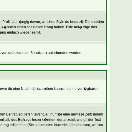
rofil, abh�ngig davon, welchen Style du benutzt). Die meisten
 k�nnten einen speziellen Rang haben. Bitte bel�stige das
ang einfach wieder senkt.
ils von unbekannten Benutzern unterbunden werden.
 bevor du eine Nachricht schreiben kannst - deine verf�gbaren
n Beitrag editieren (eventuell nur f�r eine gewisse Zeit) indem
terhalb des Beitrags lesen k�nnen, der anzeigt, wie oft der Text
trag editiert hat (Sie sollten eine Nachricht hinterlassen, warum