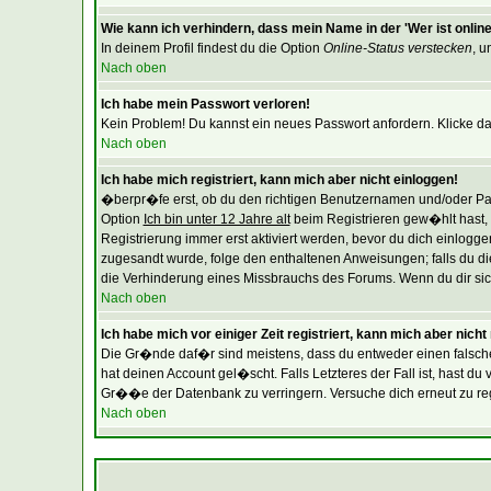
Wie kann ich verhindern, dass mein Name in der 'Wer ist online
In deinem Profil findest du die Option
Online-Status verstecken
, u
Nach oben
Ich habe mein Passwort verloren!
Kein Problem! Du kannst ein neues Passwort anfordern. Klicke da
Nach oben
Ich habe mich registriert, kann mich aber nicht einloggen!
�berpr�fe erst, ob du den richtigen Benutzernamen und/oder Pas
Option
Ich bin unter 12 Jahre alt
beim Registrieren gew�hlt hast, m
Registrierung immer erst aktiviert werden, bevor du dich einloggen
zugesandt wurde, folge den enthaltenen Anweisungen; falls du die
die Verhinderung eines Missbrauchs des Forums. Wenn du dir siche
Nach oben
Ich habe mich vor einiger Zeit registriert, kann mich aber nich
Die Gr�nde daf�r sind meistens, dass du entweder einen falsch
hat deinen Account gel�scht. Falls Letzteres der Fall ist, hast 
Gr��e der Datenbank zu verringern. Versuche dich erneut zu regi
Nach oben