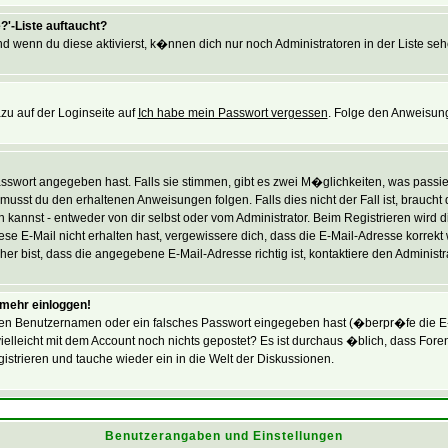
?'-Liste auftaucht?
nd wenn du diese aktivierst, k�nnen dich nur noch Administratoren in der Liste seh
zu auf der Loginseite auf
Ich habe mein Passwort vergessen
. Folge den Anweisung
swort angegeben hast. Falls sie stimmen, gibt es zwei M�glichkeiten, was passie
usst du den erhaltenen Anweisungen folgen. Falls dies nicht der Fall ist, braucht
 kannst - entweder von dir selbst oder vom Administrator. Beim Registrieren wird dir
se E-Mail nicht erhalten hast, vergewissere dich, dass die E-Mail-Adresse korrekt
r bist, dass die angegebene E-Mail-Adresse richtig ist, kontaktiere den Administra
t mehr einloggen!
en Benutzernamen oder ein falsches Passwort eingegeben hast (�berpr�fe die E-
du vielleicht mit dem Account noch nichts gepostet? Es ist durchaus �blich, dass F
strieren und tauche wieder ein in die Welt der Diskussionen.
Benutzerangaben und Einstellungen