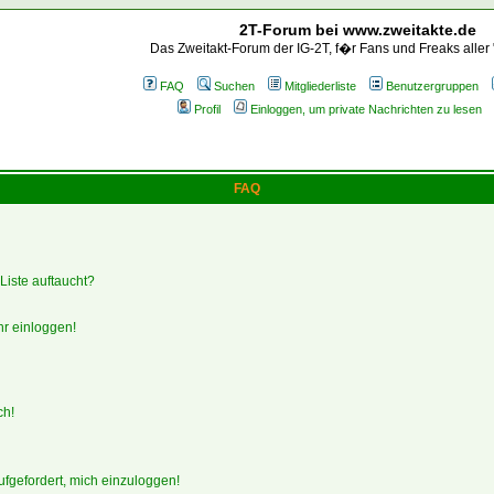
2T-Forum bei www.zweitakte.de
Das Zweitakt-Forum der IG-2T, f�r Fans und Freaks aller
FAQ
Suchen
Mitgliederliste
Benutzergruppen
Profil
Einloggen, um private Nachrichten zu lesen
FAQ
Liste auftaucht?
hr einloggen!
ch!
ufgefordert, mich einzuloggen!