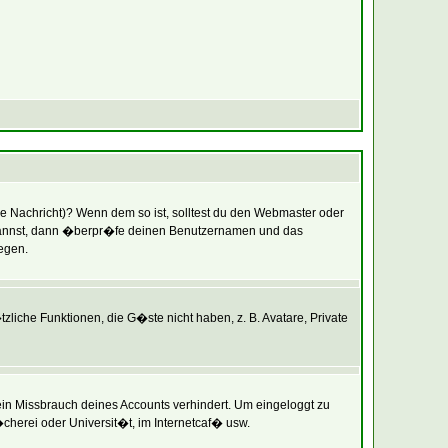
ine Nachricht)? Wenn dem so ist, solltest du den Webmaster oder
en kannst, dann �berpr�fe deinen Benutzernamen und das
iegen.
zliche Funktionen, die G�ste nicht haben, z. B. Avatare, Private
 ein Missbrauch deines Accounts verhindert. Um eingeloggt zu
cherei oder Universit�t, im Internetcaf� usw.