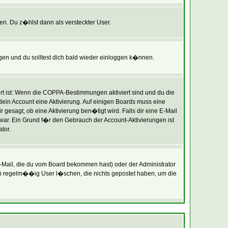
en. Du z�hlst dann als versteckter User.
en und du solltest dich bald wieder einloggen k�nnen.
rt ist: Wenn die COPPA-Bestimmungen aktiviert sind und du die
 dein Account eine Aktivierung. Auf einigen Boards muss eine
 gesagt, ob eine Aktivierung ben�tigt wird. Falls dir eine E-Mail
 war. Ein Grund f�r den Gebrauch der Account-Aktivierungen ist
tor.
Mail, die du vom Board bekommen hast) oder der Administrator
oren regelm��ig User l�schen, die nichts gepostet haben, um die