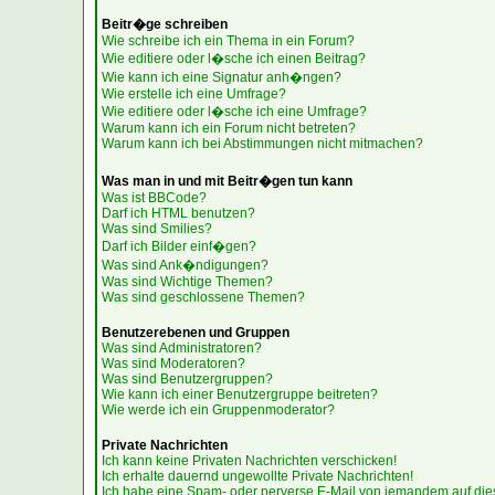
Beitr�ge schreiben
Wie schreibe ich ein Thema in ein Forum?
Wie editiere oder l�sche ich einen Beitrag?
Wie kann ich eine Signatur anh�ngen?
Wie erstelle ich eine Umfrage?
Wie editiere oder l�sche ich eine Umfrage?
Warum kann ich ein Forum nicht betreten?
Warum kann ich bei Abstimmungen nicht mitmachen?
Was man in und mit Beitr�gen tun kann
Was ist BBCode?
Darf ich HTML benutzen?
Was sind Smilies?
Darf ich Bilder einf�gen?
Was sind Ank�ndigungen?
Was sind Wichtige Themen?
Was sind geschlossene Themen?
Benutzerebenen und Gruppen
Was sind Administratoren?
Was sind Moderatoren?
Was sind Benutzergruppen?
Wie kann ich einer Benutzergruppe beitreten?
Wie werde ich ein Gruppenmoderator?
Private Nachrichten
Ich kann keine Privaten Nachrichten verschicken!
Ich erhalte dauernd ungewollte Private Nachrichten!
Ich habe eine Spam- oder perverse E-Mail von jemandem auf die