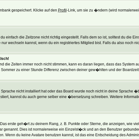
tenbank gespeichert. Klicke auf den
Profil
-Link, um sie zu �ndern (wird normalerwe
einfach die Zeitzone nicht richtig eingestellt. Falls dem so ist, solltest du die E
 nur wechseln kannst, wenn du ein registriertes Mitglied bist. Falls du also noch nich
alsch!
und die Zeiten immer noch nicht stimmen, kann es daran liegen, dass das System a
m Sommer zu einer Stunde Differenz zwischen deiner gew�hlten und der Boardzei
e Sprache nicht installiert hat oder das Board wurde noch nicht in deine Sprache 
existiert, kannst du auch gerne selber eine �bersetzung schreiben. Weitere Informa
as erste geh�rt zu deinem Rang, z. B. Punkte oder Sterne, die anzeigen, wie vie
ar genannt. Dies ist normalerweise ein Einzelst�ck und an den Benutzer gebunden. 
 Wenn du keine Avatare benutzen kannst, ist das eine Entscheidung des Administr