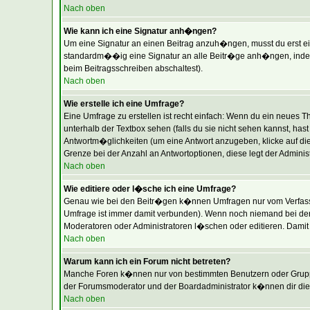
Nach oben
Wie kann ich eine Signatur anh�ngen?
Um eine Signatur an einen Beitrag anzuh�ngen, musst du erst eine 
standardm��ig eine Signatur an alle Beitr�ge anh�ngen, indem 
beim Beitragsschreiben abschaltest).
Nach oben
Wie erstelle ich eine Umfrage?
Eine Umfrage zu erstellen ist recht einfach: Wenn du ein neues The
unterhalb der Textbox sehen (falls du sie nicht sehen kannst, ha
Antwortm�glichkeiten (um eine Antwort anzugeben, klicke auf di
Grenze bei der Anzahl an Antwortoptionen, diese legt der Administr
Nach oben
Wie editiere oder l�sche ich eine Umfrage?
Genau wie bei den Beitr�gen k�nnen Umfragen nur vom Verfasser
Umfrage ist immer damit verbunden). Wenn noch niemand bei der
Moderatoren oder Administratoren l�schen oder editieren. Damit
Nach oben
Warum kann ich ein Forum nicht betreten?
Manche Foren k�nnen nur von bestimmten Benutzern oder Gruppen
der Forumsmoderator und der Boardadministrator k�nnen dir die 
Nach oben