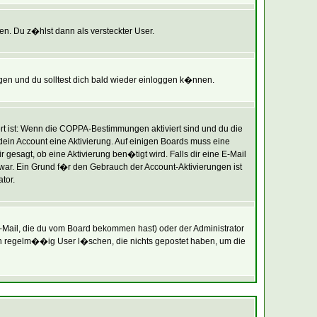
en. Du z�hlst dann als versteckter User.
en und du solltest dich bald wieder einloggen k�nnen.
rt ist: Wenn die COPPA-Bestimmungen aktiviert sind und du die
 dein Account eine Aktivierung. Auf einigen Boards muss eine
 gesagt, ob eine Aktivierung ben�tigt wird. Falls dir eine E-Mail
 war. Ein Grund f�r den Gebrauch der Account-Aktivierungen ist
tor.
Mail, die du vom Board bekommen hast) oder der Administrator
oren regelm��ig User l�schen, die nichts gepostet haben, um die