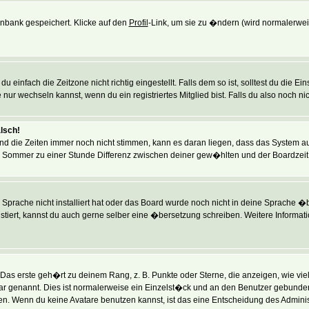
tenbank gespeichert. Klicke auf den
Profil
-Link, um sie zu �ndern (wird normalerwe
einfach die Zeitzone nicht richtig eingestellt. Falls dem so ist, solltest du die E
 nur wechseln kannst, wenn du ein registriertes Mitglied bist. Falls du also noch nich
alsch!
und die Zeiten immer noch nicht stimmen, kann es daran liegen, dass das System a
m Sommer zu einer Stunde Differenz zwischen deiner gew�hlten und der Boardzei
e Sprache nicht installiert hat oder das Board wurde noch nicht in deine Sprache 
existiert, kannst du auch gerne selber eine �bersetzung schreiben. Weitere Informa
as erste geh�rt zu deinem Rang, z. B. Punkte oder Sterne, die anzeigen, wie vie
ar genannt. Dies ist normalerweise ein Einzelst�ck und an den Benutzer gebunden. 
 Wenn du keine Avatare benutzen kannst, ist das eine Entscheidung des Administr