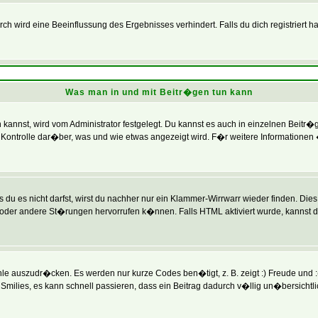
 wird eine Beeinflussung des Ergebnisses verhindert. Falls du dich registriert h
Was man in und mit Beitr�gen tun kann
annst, wird vom Administrator festgelegt. Du kannst es auch in einzelnen Beitr�
Kontrolle dar�ber, was und wie etwas angezeigt wird. F�r weitere Informationen 
du es nicht darfst, wirst du nachher nur ein Klammer-Wirrwarr wieder finden. Dies 
r andere St�rungen hervorrufen k�nnen. Falls HTML aktiviert wurde, kannst du
e auszudr�cken. Es werden nur kurze Codes ben�tigt, z. B. zeigt :) Freude und :( 
Smilies, es kann schnell passieren, dass ein Beitrag dadurch v�llig un�bersichtl