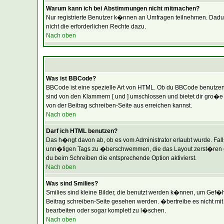
Warum kann ich bei Abstimmungen nicht mitmachen?
Nur registrierte Benutzer k�nnen an Umfragen teilnehmen. Dadurch
nicht die erforderlichen Rechte dazu.
Nach oben
Was ist BBCode?
BBCode ist eine spezielle Art von HTML. Ob du BBCode benutzen k
sind von den Klammern [ und ] umschlossen und bietet dir gro�e 
von der Beitrag schreiben-Seite aus erreichen kannst.
Nach oben
Darf ich HTML benutzen?
Das h�ngt davon ab, ob es vom Administrator erlaubt wurde. Falls 
unn�tigen Tags zu �berschwemmen, die das Layout zerst�ren ode
du beim Schreiben die entsprechende Option aktivierst.
Nach oben
Was sind Smilies?
Smilies sind kleine Bilder, die benutzt werden k�nnen, um Gef�hl
Beitrag schreiben-Seite gesehen werden. �bertreibe es nicht mit 
bearbeiten oder sogar komplett zu l�schen.
Nach oben