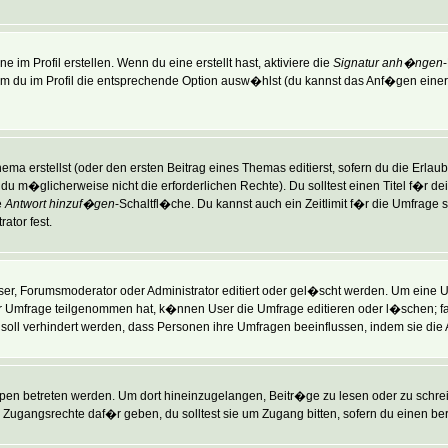
im Profil erstellen. Wenn du eine erstellt hast, aktiviere die
Signatur anh�ngen
du im Profil die entsprechende Option ausw�hlst (du kannst das Anf�gen einer 
ma erstellst (oder den ersten Beitrag eines Themas editierst, sofern du die Erlaubn
st du m�glicherweise nicht die erforderlichen Rechte). Du solltest einen Titel f�
e
Antwort hinzuf�gen
-Schaltfl�che. Du kannst auch ein Zeitlimit f�r die Umfrage 
ator fest.
, Forumsmoderator oder Administrator editiert oder gel�scht werden. Um eine Um
 Umfrage teilgenommen hat, k�nnen User die Umfrage editieren oder l�schen; fal
 soll verhindert werden, dass Personen ihre Umfragen beeinflussen, indem sie die
 betreten werden. Um dort hineinzugelangen, Beitr�ge zu lesen oder zu schreib
Zugangsrechte daf�r geben, du solltest sie um Zugang bitten, sofern du einen ber