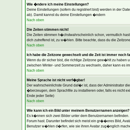
Wie �ndere ich meine Einstellungen?
Deine Einstellungen (sofern du registriert bist) werden in der Da
ab). Damit kannst du deine Einstellungen �ndern
Nach oben
Die Zeiten stimmen nicht!
Die Zeiten stimmen h�chstwahrscheinlich schon, vermutlich hast du 
dich zutreffend ist, zu w�hlen. Bitte beachte, dass du die Zeitzone
Nach oben
Ich habe die Zeitzone gewechselt und die Zeit ist immer noch f
Wenn du dir sicher bist, die richtige Zeitzone gew�hlt zu haben 
zwischen Winter- und Sommerzeit zu wechseln, daher kann es i
Nach oben
Meine Sprache ist nicht verf�gbar!
Der wahrscheinlichste Grund daf�r ist, dass der Administrator di
�berzeugen, dein Sprachfile zu installieren oder, falls es nicht 
Ende jeder Seite)
Nach oben
Wie kann ich ein Bild unter meinem Benutzernamen anzeigen?
Es k�nnen sich zwei Bilder unter dem Benutzernamen befinden. D
Forum hast. Darunter befindet sich meist ein gr��eres Bild, Avat
Benutzer w�hlen d�rfen, wie sie ihren Avatar zug�nglich machen.