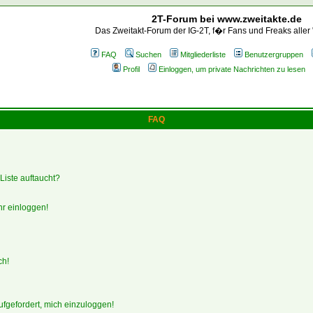
2T-Forum bei www.zweitakte.de
Das Zweitakt-Forum der IG-2T, f�r Fans und Freaks aller
FAQ
Suchen
Mitgliederliste
Benutzergruppen
Profil
Einloggen, um private Nachrichten zu lesen
FAQ
Liste auftaucht?
hr einloggen!
ch!
ufgefordert, mich einzuloggen!