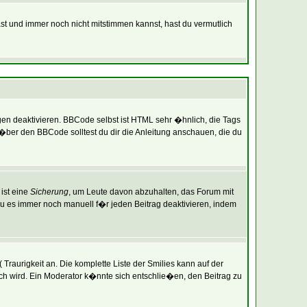
ast und immer noch nicht mitstimmen kannst, hast du vermutlich
gen deaktivieren. BBCode selbst ist HTML sehr �hnlich, die Tags
�ber den BBCode solltest du dir die Anleitung anschauen, die du
ist eine
Sicherung
, um Leute davon abzuhalten, das Forum mit
 es immer noch manuell f�r jeden Beitrag deaktivieren, indem
Traurigkeit an. Die komplette Liste der Smilies kann auf der
ich wird. Ein Moderator k�nnte sich entschlie�en, den Beitrag zu