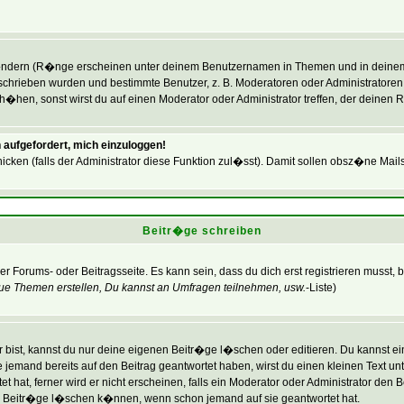
�ndern (R�nge erscheinen unter deinem Benutzernamen in Themen und in deinem P
hrieben wurden und bestimmte Benutzer, z. B. Moderatoren oder Administratoren,
hen, sonst wirst du auf einen Moderator oder Administrator treffen, der deinen R
 aufgefordert, mich einzuloggen!
icken (falls der Administrator diese Funktion zul�sst). Damit sollen obsz�ne Ma
Beitr�ge schreiben
er Forums- oder Beitragsseite. Es kann sein, dass du dich erst registrieren musst,
ue Themen erstellen, Du kannst an Umfragen teilnehmen, usw.
-Liste)
bist, kannst du nur deine eigenen Beitr�ge l�schen oder editieren. Du kannst eine
lte jemand bereits auf den Beitrag geantwortet haben, wirst du einen kleinen Text un
hat, ferner wird er nicht erscheinen, falls ein Moderator oder Administrator den Bei
ine Beitr�ge l�schen k�nnen, wenn schon jemand auf sie geantwortet hat.