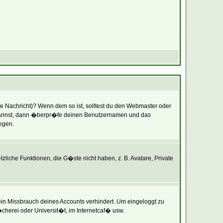
ine Nachricht)? Wenn dem so ist, solltest du den Webmaster oder
en kannst, dann �berpr�fe deinen Benutzernamen und das
iegen.
zliche Funktionen, die G�ste nicht haben, z. B. Avatare, Private
 ein Missbrauch deines Accounts verhindert. Um eingeloggt zu
cherei oder Universit�t, im Internetcaf� usw.