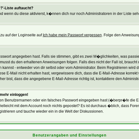
?'-Liste auftaucht?
nd wenn du diese aktivierst, k�nnen dich nur noch Administratoren in der Liste seh
zu auf der Loginseite auf
Ich habe mein Passwort vergessen
. Folge den Anweisung
swort angegeben hast. Falls sie stimmen, gibt es zwei M�glichkeiten, was passie
usst du den erhaltenen Anweisungen folgen. Falls dies nicht der Fall ist, braucht
 kannst - entweder von dir selbst oder vom Administrator. Beim Registrieren wird dir
se E-Mail nicht erhalten hast, vergewissere dich, dass die E-Mail-Adresse korrekt
r bist, dass die angegebene E-Mail-Adresse richtig ist, kontaktiere den Administra
t mehr einloggen!
en Benutzernamen oder ein falsches Passwort eingegeben hast (�berpr�fe die E-
du vielleicht mit dem Account noch nichts gepostet? Es ist durchaus �blich, dass F
strieren und tauche wieder ein in die Welt der Diskussionen.
Benutzerangaben und Einstellungen