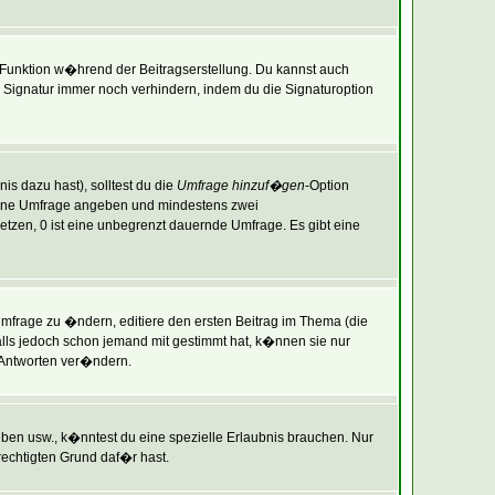
-Funktion w�hrend der Beitragserstellung. Du kannst auch
Signatur immer noch verhindern, indem du die Signaturoption
is dazu hast), solltest du die
Umfrage hinzuf�gen
-Option
r deine Umfrage angeben und mindestens zwei
setzen, 0 ist eine unbegrenzt dauernde Umfrage. Es gibt eine
frage zu �ndern, editiere den ersten Beitrag im Thema (die
ls jedoch schon jemand mit gestimmt hat, k�nnen sie nur
 Antworten ver�ndern.
en usw., k�nntest du eine spezielle Erlaubnis brauchen. Nur
echtigten Grund daf�r hast.