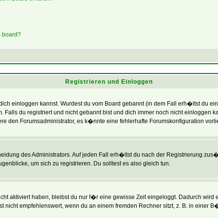
s board?
Registrieren und Einloggen
 du dich einloggen kannst. Wurdest du vom Board gebannt (in dem Fall erh�ltst du e
. Falls du registriert und nicht gebannt bist und dich immer noch nicht einlogg
ktiere den Forumsadministrator, es k�nnte eine fehlerhafte Forumskonfiguration vorl
heidung des Administrators. Auf jeden Fall erh�ltst du nach der Registrierung zus�t
enblicke, um sich zu registrieren. Du solltest es also gleich tun.
ht aktiviert haben, bleibst du nur f�r eine gewisse Zeit eingeloggt. Dadurch wird
t nicht empfehlenswert, wenn du an einem fremden Rechner sitzt, z. B. in einer B�