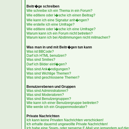
Beitr�ge schreiben
Wie schreibe ich ein Thema in ein Forum?
Wie editiere oder l�sche ich einen Beitrag?
Wie kann ich eine Signatur anh�ngen?
Wie erstelle ich eine Umfrage?
Wie editiere oder l�sche ich eine Umfrage?
Warum kann ich ein Forum nicht betreten?
Warum kann ich bei Abstimmungen nicht mitmachen?
Was man in und mit Beitr�gen tun kann
Was ist BBCode?
Darf ich HTML benutzen?
Was sind Smilies?
Darf ich Bilder einf�gen?
Was sind Ank�ndigungen?
Was sind Wichtige Themen?
Was sind geschlossene Themen?
Benutzerebenen und Gruppen
Was sind Administratoren?
Was sind Moderatoren?
Was sind Benutzergruppen?
Wie kann ich einer Benutzergruppe beitreten?
Wie werde ich ein Gruppenmoderator?
Private Nachrichten
Ich kann keine Privaten Nachrichten verschicken!
Ich erhalte dauernd ungewollte Private Nachrichten!
Ich habe eine Spam- oder perverse E-Mail von jemandem auf die