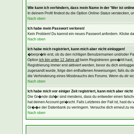
Wie kann ich verhindern, dass mein Name in der 'Wer ist online
In deinem Profil findest du die Option
Online-Status verstecken
, u
Nach oben
Ich habe mein Passwort verloren!
Kein Problem! Du kannst ein neues Passwort anfordern. Klicke da
Nach oben
Ich habe mich registriert, kann mich aber nicht einloggen!
�berpr�fe erst, ob du den richtigen Benutzernamen und/oder Pas
Option
Ich bin unter 12 Jahre alt
beim Registrieren gew�hlt hast, m
Registrierung immer erst aktiviert werden, bevor du dich einloggen
zugesandt wurde, folge den enthaltenen Anweisungen; falls du die
die Verhinderung eines Missbrauchs des Forums. Wenn du dir siche
Nach oben
Ich habe mich vor einiger Zeit registriert, kann mich aber nich
Die Gr�nde daf�r sind meistens, dass du entweder einen falsch
hat deinen Account gel�scht. Falls Letzteres der Fall ist, hast 
Gr��e der Datenbank zu verringern. Versuche dich erneut zu regi
Nach oben