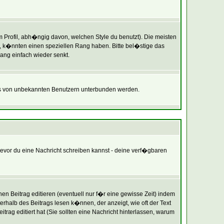
rofil, abh�ngig davon, welchen Style du benutzt). Die meisten
 k�nnten einen speziellen Rang haben. Bitte bel�stige das
ang einfach wieder senkt.
ils von unbekannten Benutzern unterbunden werden.
 bevor du eine Nachricht schreiben kannst - deine verf�gbaren
n Beitrag editieren (eventuell nur f�r eine gewisse Zeit) indem
terhalb des Beitrags lesen k�nnen, der anzeigt, wie oft der Text
trag editiert hat (Sie sollten eine Nachricht hinterlassen, warum