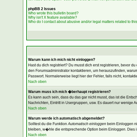
phpBB 2 Issues
Who wrote this bulletin board?
Why isn't X feature available?
Who do I contact about abusive and/or legal matters related to thi
Warum kann ich mich nicht einloggen?
Hast du dich registriert? Du musst dich erst registrieren, bevor
den Forumsadministrator kontaktieren, um herauszufinden, warum
Passwort. Normalerweise liegt hier der Fehler, falls nicht, konta
Nach oben
Warum muss ich mich �berhaupt registrieren?
Es kann auch sein, dass du das gar nicht musst, das ist die Entsc
Nachrichten, Eintritt in Usergruppen, usw. Es dauert nur wenige Aug
Nach oben
Warum werde ich automatisch abgemeldet?
Solltest du die Funktion
Automatisch einloggen
beim Einloggen nic
bleiben, w�hle die entsprechende Option beim Einloggen. Dies is
Nach oben