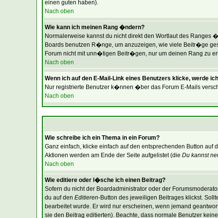
einen guten haben).
Nach oben
Wie kann ich meinen Rang �ndern?
Normalerweise kannst du nicht direkt den Wortlaut des Ranges 
Boards benutzen R�nge, um anzuzeigen, wie viele Beitr�ge gesc
Forum nicht mit unn�tigen Beitr�gen, nur um deinen Rang zu erh�
Nach oben
Wenn ich auf den E-Mail-Link eines Benutzers klicke, werde ich
Nur registrierte Benutzer k�nnen �ber das Forum E-Mails versch
Nach oben
Wie schreibe ich ein Thema in ein Forum?
Ganz einfach, klicke einfach auf den entsprechenden Button auf d
Aktionen werden am Ende der Seite aufgelistet (die
Du kannst ne
Nach oben
Wie editiere oder l�sche ich einen Beitrag?
Sofern du nicht der Boardadministrator oder der Forumsmoderator 
du auf den
Editieren
-Button des jeweiligen Beitrages klickst. Sol
bearbeitet wurde. Er wird nur erscheinen, wenn jemand geantwortet 
sie den Beitrag editierten). Beachte, dass normale Benutzer ke