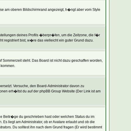
ise am oberen Bildschirmrand angezeigt, h�ngt aber vom Style
instellungen deines Profils �berpr�fen, um die Zeitzone, die f�r
t registriert bist, w�re das vielleicht ein guter Grund dazu.
uf Sommerzeit steht. Das Board ist nicht dazu geschaffen worden,
t kommen.
�bersetzt. Versuche, den Board-Administrator davon zu
tionen erh�ltst du auf der phpBB Group Website (Der Link ist am
le Beitr�ge du geschrieben hast oder welchen Status du im
Es liegt am Administrator, ob er Avatare erlaubt und ob die
ators. Du solltest ihn nach dem Grund fragen (Er wird bestimmt