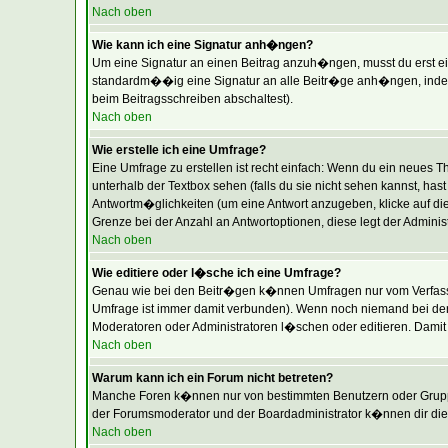
Nach oben
Wie kann ich eine Signatur anh�ngen?
Um eine Signatur an einen Beitrag anzuh�ngen, musst du erst eine 
standardm��ig eine Signatur an alle Beitr�ge anh�ngen, indem 
beim Beitragsschreiben abschaltest).
Nach oben
Wie erstelle ich eine Umfrage?
Eine Umfrage zu erstellen ist recht einfach: Wenn du ein neues The
unterhalb der Textbox sehen (falls du sie nicht sehen kannst, ha
Antwortm�glichkeiten (um eine Antwort anzugeben, klicke auf di
Grenze bei der Anzahl an Antwortoptionen, diese legt der Administr
Nach oben
Wie editiere oder l�sche ich eine Umfrage?
Genau wie bei den Beitr�gen k�nnen Umfragen nur vom Verfasser
Umfrage ist immer damit verbunden). Wenn noch niemand bei der
Moderatoren oder Administratoren l�schen oder editieren. Damit
Nach oben
Warum kann ich ein Forum nicht betreten?
Manche Foren k�nnen nur von bestimmten Benutzern oder Gruppen
der Forumsmoderator und der Boardadministrator k�nnen dir die 
Nach oben