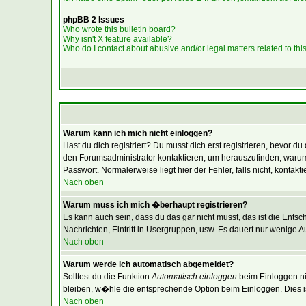
phpBB 2 Issues
Who wrote this bulletin board?
Why isn't X feature available?
Who do I contact about abusive and/or legal matters related to thi
Warum kann ich mich nicht einloggen?
Hast du dich registriert? Du musst dich erst registrieren, bevor
den Forumsadministrator kontaktieren, um herauszufinden, warum
Passwort. Normalerweise liegt hier der Fehler, falls nicht, konta
Nach oben
Warum muss ich mich �berhaupt registrieren?
Es kann auch sein, dass du das gar nicht musst, das ist die Entsc
Nachrichten, Eintritt in Usergruppen, usw. Es dauert nur wenige Aug
Nach oben
Warum werde ich automatisch abgemeldet?
Solltest du die Funktion
Automatisch einloggen
beim Einloggen nic
bleiben, w�hle die entsprechende Option beim Einloggen. Dies is
Nach oben