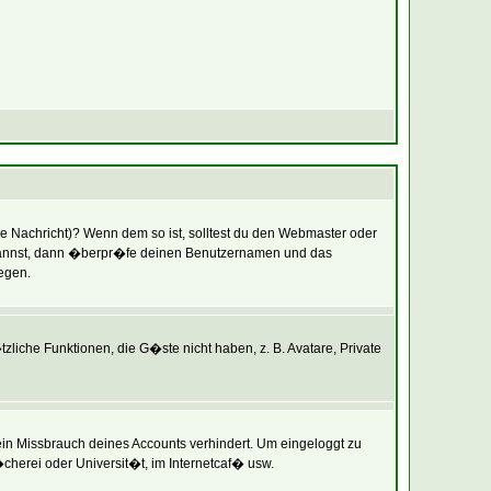
ine Nachricht)? Wenn dem so ist, solltest du den Webmaster oder
en kannst, dann �berpr�fe deinen Benutzernamen und das
iegen.
zliche Funktionen, die G�ste nicht haben, z. B. Avatare, Private
 ein Missbrauch deines Accounts verhindert. Um eingeloggt zu
cherei oder Universit�t, im Internetcaf� usw.