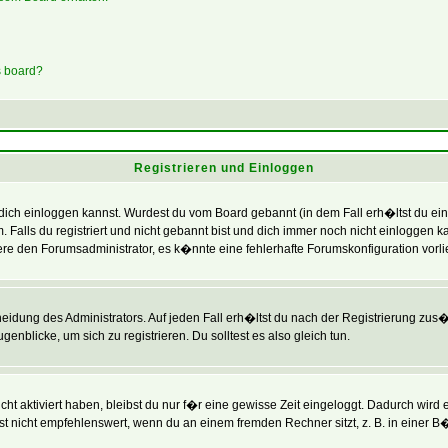
s board?
Registrieren und Einloggen
 du dich einloggen kannst. Wurdest du vom Board gebannt (in dem Fall erh�ltst du e
. Falls du registriert und nicht gebannt bist und dich immer noch nicht einlogg
ktiere den Forumsadministrator, es k�nnte eine fehlerhafte Forumskonfiguration vorl
heidung des Administrators. Auf jeden Fall erh�ltst du nach der Registrierung zus�t
enblicke, um sich zu registrieren. Du solltest es also gleich tun.
ht aktiviert haben, bleibst du nur f�r eine gewisse Zeit eingeloggt. Dadurch wird
t nicht empfehlenswert, wenn du an einem fremden Rechner sitzt, z. B. in einer B�