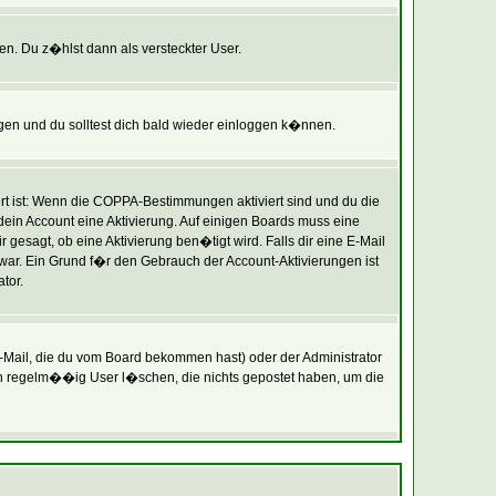
en. Du z�hlst dann als versteckter User.
en und du solltest dich bald wieder einloggen k�nnen.
rt ist: Wenn die COPPA-Bestimmungen aktiviert sind und du die
 dein Account eine Aktivierung. Auf einigen Boards muss eine
 gesagt, ob eine Aktivierung ben�tigt wird. Falls dir eine E-Mail
 war. Ein Grund f�r den Gebrauch der Account-Aktivierungen ist
tor.
Mail, die du vom Board bekommen hast) oder der Administrator
oren regelm��ig User l�schen, die nichts gepostet haben, um die