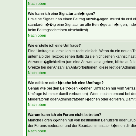
Nach oben
Wie kann ich eine Signatur anh�ngen?
Um eine Signatur an einen Beitrag anzuh�ngen, musst du erst eine 
standardm��ig eine Signatur an alle Beitr�ge anh�ngen, indem 
beim Beitragsschreiben abschaltest).
Nach oben
Wie erstelle ich eine Umfrage?
Eine Umfrage zu erstellen ist recht einfach: Wenn du ein neues The
unterhalb der Textbox sehen (falls du sie nicht sehen kannst, ha
Antwortm�glichkeiten (um eine Antwort anzugeben, klicke auf di
Grenze bei der Anzahl an Antwortoptionen, diese legt der Administr
Nach oben
Wie editiere oder l�sche ich eine Umfrage?
Genau wie bei den Beitr�gen k�nnen Umfragen nur vom Verfasser
Umfrage ist immer damit verbunden). Wenn noch niemand bei der
Moderatoren oder Administratoren l�schen oder editieren. Damit
Nach oben
Warum kann ich ein Forum nicht betreten?
Manche Foren k�nnen nur von bestimmten Benutzern oder Gruppen
der Forumsmoderator und der Boardadministrator k�nnen dir die 
Nach oben