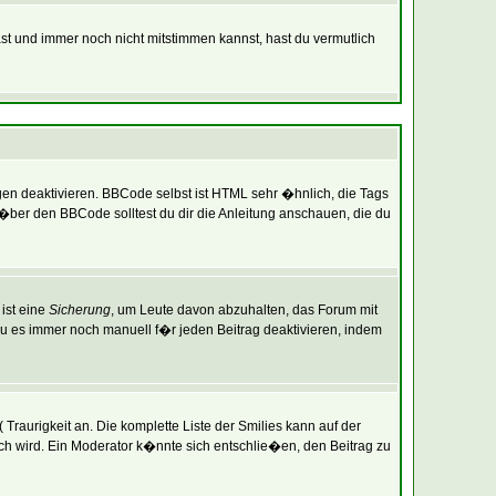
ast und immer noch nicht mitstimmen kannst, hast du vermutlich
gen deaktivieren. BBCode selbst ist HTML sehr �hnlich, die Tags
�ber den BBCode solltest du dir die Anleitung anschauen, die du
ist eine
Sicherung
, um Leute davon abzuhalten, das Forum mit
 es immer noch manuell f�r jeden Beitrag deaktivieren, indem
Traurigkeit an. Die komplette Liste der Smilies kann auf der
ich wird. Ein Moderator k�nnte sich entschlie�en, den Beitrag zu