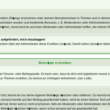
�ndern (R�nge erscheinen unter deinem Benutzernamen in Themen und in deinem P
hrieben wurden und bestimmte Benutzer, z. B. Moderatoren oder Administratoren,
hen, sonst wirst du auf einen Moderator oder Administrator treffen, der deinen R
 aufgefordert, mich einzuloggen!
icken (falls der Administrator diese Funktion zul�sst). Damit sollen obsz�ne Ma
Beitr�ge schreiben
er Forums- oder Beitragsseite. Es kann sein, dass du dich erst registrieren musst,
ue Themen erstellen, Du kannst an Umfragen teilnehmen, usw.
-Liste)
bist, kannst du nur deine eigenen Beitr�ge l�schen oder editieren. Du kannst eine
lte jemand bereits auf den Beitrag geantwortet haben, wirst du einen kleinen Text un
hat, ferner wird er nicht erscheinen, falls ein Moderator oder Administrator den Bei
ine Beitr�ge l�schen k�nnen, wenn schon jemand auf sie geantwortet hat.