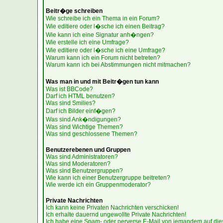
Beitr�ge schreiben
Wie schreibe ich ein Thema in ein Forum?
Wie editiere oder l�sche ich einen Beitrag?
Wie kann ich eine Signatur anh�ngen?
Wie erstelle ich eine Umfrage?
Wie editiere oder l�sche ich eine Umfrage?
Warum kann ich ein Forum nicht betreten?
Warum kann ich bei Abstimmungen nicht mitmachen?
Was man in und mit Beitr�gen tun kann
Was ist BBCode?
Darf ich HTML benutzen?
Was sind Smilies?
Darf ich Bilder einf�gen?
Was sind Ank�ndigungen?
Was sind Wichtige Themen?
Was sind geschlossene Themen?
Benutzerebenen und Gruppen
Was sind Administratoren?
Was sind Moderatoren?
Was sind Benutzergruppen?
Wie kann ich einer Benutzergruppe beitreten?
Wie werde ich ein Gruppenmoderator?
Private Nachrichten
Ich kann keine Privaten Nachrichten verschicken!
Ich erhalte dauernd ungewollte Private Nachrichten!
Ich habe eine Spam- oder perverse E-Mail von jemandem auf die