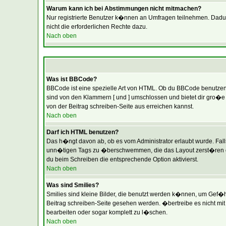
Warum kann ich bei Abstimmungen nicht mitmachen?
Nur registrierte Benutzer k�nnen an Umfragen teilnehmen. Dadurch
nicht die erforderlichen Rechte dazu.
Nach oben
Was ist BBCode?
BBCode ist eine spezielle Art von HTML. Ob du BBCode benutzen k
sind von den Klammern [ und ] umschlossen und bietet dir gro�e 
von der Beitrag schreiben-Seite aus erreichen kannst.
Nach oben
Darf ich HTML benutzen?
Das h�ngt davon ab, ob es vom Administrator erlaubt wurde. Falls 
unn�tigen Tags zu �berschwemmen, die das Layout zerst�ren ode
du beim Schreiben die entsprechende Option aktivierst.
Nach oben
Was sind Smilies?
Smilies sind kleine Bilder, die benutzt werden k�nnen, um Gef�hl
Beitrag schreiben-Seite gesehen werden. �bertreibe es nicht mit 
bearbeiten oder sogar komplett zu l�schen.
Nach oben