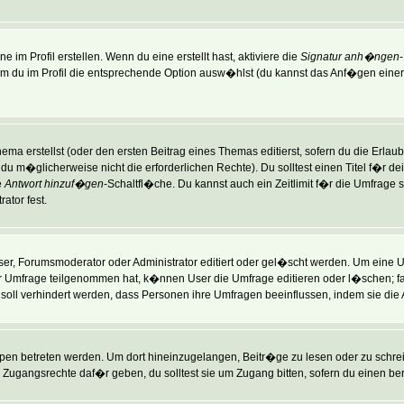
im Profil erstellen. Wenn du eine erstellt hast, aktiviere die
Signatur anh�ngen
du im Profil die entsprechende Option ausw�hlst (du kannst das Anf�gen einer 
ma erstellst (oder den ersten Beitrag eines Themas editierst, sofern du die Erlaubn
st du m�glicherweise nicht die erforderlichen Rechte). Du solltest einen Titel f�
e
Antwort hinzuf�gen
-Schaltfl�che. Du kannst auch ein Zeitlimit f�r die Umfrage 
ator fest.
, Forumsmoderator oder Administrator editiert oder gel�scht werden. Um eine Um
 Umfrage teilgenommen hat, k�nnen User die Umfrage editieren oder l�schen; fal
 soll verhindert werden, dass Personen ihre Umfragen beeinflussen, indem sie die
 betreten werden. Um dort hineinzugelangen, Beitr�ge zu lesen oder zu schreib
Zugangsrechte daf�r geben, du solltest sie um Zugang bitten, sofern du einen ber