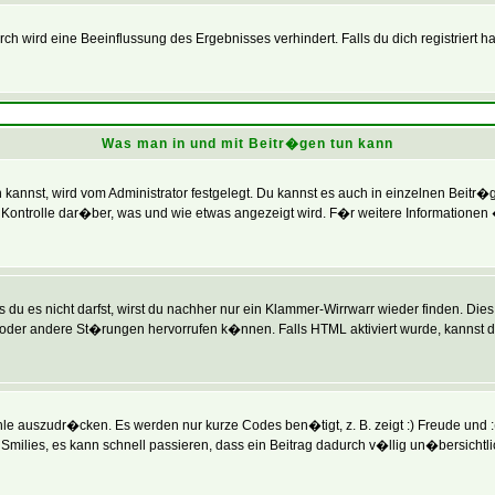
 wird eine Beeinflussung des Ergebnisses verhindert. Falls du dich registriert h
Was man in und mit Beitr�gen tun kann
annst, wird vom Administrator festgelegt. Du kannst es auch in einzelnen Beitr�
Kontrolle dar�ber, was und wie etwas angezeigt wird. F�r weitere Informationen 
du es nicht darfst, wirst du nachher nur ein Klammer-Wirrwarr wieder finden. Dies 
r andere St�rungen hervorrufen k�nnen. Falls HTML aktiviert wurde, kannst du
e auszudr�cken. Es werden nur kurze Codes ben�tigt, z. B. zeigt :) Freude und :( 
Smilies, es kann schnell passieren, dass ein Beitrag dadurch v�llig un�bersichtl