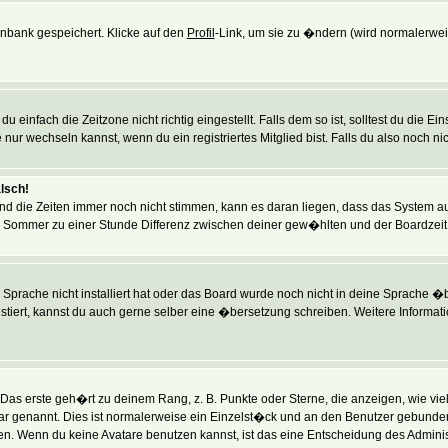
tenbank gespeichert. Klicke auf den
Profil
-Link, um sie zu �ndern (wird normalerwe
einfach die Zeitzone nicht richtig eingestellt. Falls dem so ist, solltest du die E
 nur wechseln kannst, wenn du ein registriertes Mitglied bist. Falls du also noch nich
alsch!
und die Zeiten immer noch nicht stimmen, kann es daran liegen, dass das System a
m Sommer zu einer Stunde Differenz zwischen deiner gew�hlten und der Boardzei
e Sprache nicht installiert hat oder das Board wurde noch nicht in deine Sprache 
existiert, kannst du auch gerne selber eine �bersetzung schreiben. Weitere Informa
as erste geh�rt zu deinem Rang, z. B. Punkte oder Sterne, die anzeigen, wie vie
ar genannt. Dies ist normalerweise ein Einzelst�ck und an den Benutzer gebunden. 
 Wenn du keine Avatare benutzen kannst, ist das eine Entscheidung des Administr