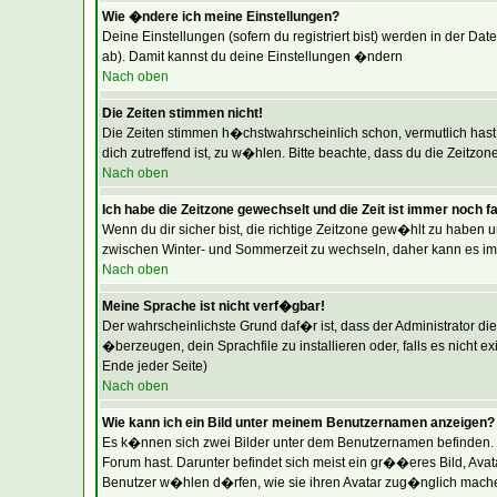
Wie �ndere ich meine Einstellungen?
Deine Einstellungen (sofern du registriert bist) werden in der Da
ab). Damit kannst du deine Einstellungen �ndern
Nach oben
Die Zeiten stimmen nicht!
Die Zeiten stimmen h�chstwahrscheinlich schon, vermutlich hast du 
dich zutreffend ist, zu w�hlen. Bitte beachte, dass du die Zeitzone
Nach oben
Ich habe die Zeitzone gewechselt und die Zeit ist immer noch f
Wenn du dir sicher bist, die richtige Zeitzone gew�hlt zu haben 
zwischen Winter- und Sommerzeit zu wechseln, daher kann es i
Nach oben
Meine Sprache ist nicht verf�gbar!
Der wahrscheinlichste Grund daf�r ist, dass der Administrator di
�berzeugen, dein Sprachfile zu installieren oder, falls es nicht 
Ende jeder Seite)
Nach oben
Wie kann ich ein Bild unter meinem Benutzernamen anzeigen?
Es k�nnen sich zwei Bilder unter dem Benutzernamen befinden. D
Forum hast. Darunter befindet sich meist ein gr��eres Bild, Avat
Benutzer w�hlen d�rfen, wie sie ihren Avatar zug�nglich machen.