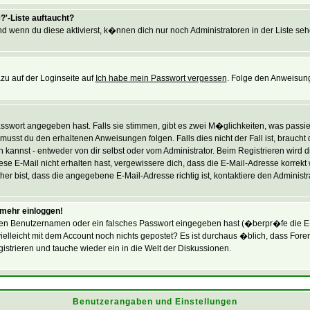
?'-Liste auftaucht?
nd wenn du diese aktivierst, k�nnen dich nur noch Administratoren in der Liste seh
zu auf der Loginseite auf
Ich habe mein Passwort vergessen
. Folge den Anweisung
swort angegeben hast. Falls sie stimmen, gibt es zwei M�glichkeiten, was passie
usst du den erhaltenen Anweisungen folgen. Falls dies nicht der Fall ist, braucht
 kannst - entweder von dir selbst oder vom Administrator. Beim Registrieren wird dir
se E-Mail nicht erhalten hast, vergewissere dich, dass die E-Mail-Adresse korrekt
r bist, dass die angegebene E-Mail-Adresse richtig ist, kontaktiere den Administra
t mehr einloggen!
en Benutzernamen oder ein falsches Passwort eingegeben hast (�berpr�fe die E-
du vielleicht mit dem Account noch nichts gepostet? Es ist durchaus �blich, dass F
strieren und tauche wieder ein in die Welt der Diskussionen.
Benutzerangaben und Einstellungen