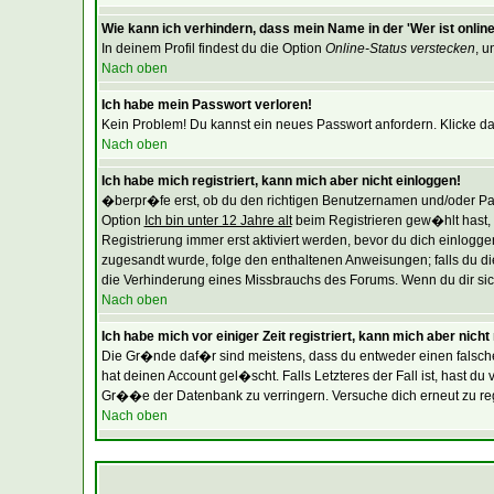
Wie kann ich verhindern, dass mein Name in der 'Wer ist online
In deinem Profil findest du die Option
Online-Status verstecken
, u
Nach oben
Ich habe mein Passwort verloren!
Kein Problem! Du kannst ein neues Passwort anfordern. Klicke da
Nach oben
Ich habe mich registriert, kann mich aber nicht einloggen!
�berpr�fe erst, ob du den richtigen Benutzernamen und/oder Pas
Option
Ich bin unter 12 Jahre alt
beim Registrieren gew�hlt hast, m
Registrierung immer erst aktiviert werden, bevor du dich einloggen
zugesandt wurde, folge den enthaltenen Anweisungen; falls du die
die Verhinderung eines Missbrauchs des Forums. Wenn du dir siche
Nach oben
Ich habe mich vor einiger Zeit registriert, kann mich aber nich
Die Gr�nde daf�r sind meistens, dass du entweder einen falsch
hat deinen Account gel�scht. Falls Letzteres der Fall ist, hast 
Gr��e der Datenbank zu verringern. Versuche dich erneut zu regi
Nach oben