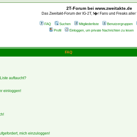
2T-Forum bei www.zweitakte.de
Das Zweitakt-Forum der IG-2T, f�r Fans und Freaks aller
FAQ
Suchen
Mitgliederliste
Benutzergruppen
Profil
Einloggen, um private Nachrichten zu lesen
FAQ
Liste auftaucht?
hr einloggen!
ch!
ufgefordert, mich einzuloggen!