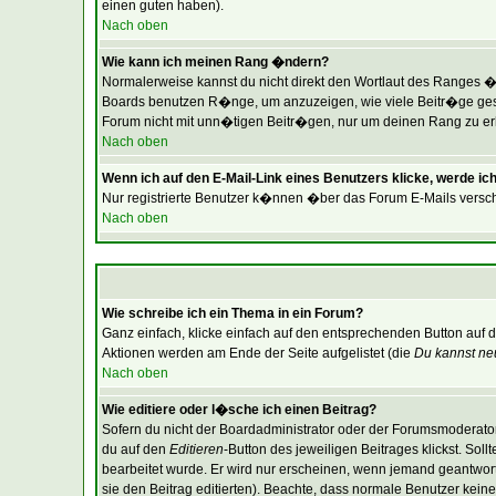
einen guten haben).
Nach oben
Wie kann ich meinen Rang �ndern?
Normalerweise kannst du nicht direkt den Wortlaut des Ranges 
Boards benutzen R�nge, um anzuzeigen, wie viele Beitr�ge gesc
Forum nicht mit unn�tigen Beitr�gen, nur um deinen Rang zu erh�
Nach oben
Wenn ich auf den E-Mail-Link eines Benutzers klicke, werde ich
Nur registrierte Benutzer k�nnen �ber das Forum E-Mails versch
Nach oben
Wie schreibe ich ein Thema in ein Forum?
Ganz einfach, klicke einfach auf den entsprechenden Button auf d
Aktionen werden am Ende der Seite aufgelistet (die
Du kannst ne
Nach oben
Wie editiere oder l�sche ich einen Beitrag?
Sofern du nicht der Boardadministrator oder der Forumsmoderator 
du auf den
Editieren
-Button des jeweiligen Beitrages klickst. Sol
bearbeitet wurde. Er wird nur erscheinen, wenn jemand geantwortet 
sie den Beitrag editierten). Beachte, dass normale Benutzer ke