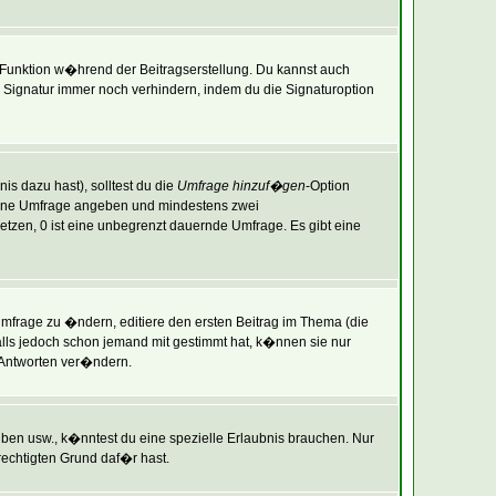
-Funktion w�hrend der Beitragserstellung. Du kannst auch
Signatur immer noch verhindern, indem du die Signaturoption
is dazu hast), solltest du die
Umfrage hinzuf�gen
-Option
r deine Umfrage angeben und mindestens zwei
setzen, 0 ist eine unbegrenzt dauernde Umfrage. Es gibt eine
frage zu �ndern, editiere den ersten Beitrag im Thema (die
ls jedoch schon jemand mit gestimmt hat, k�nnen sie nur
 Antworten ver�ndern.
en usw., k�nntest du eine spezielle Erlaubnis brauchen. Nur
echtigten Grund daf�r hast.