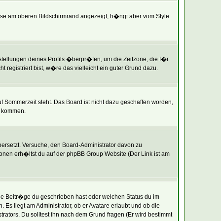
ise am oberen Bildschirmrand angezeigt, h�ngt aber vom Style
instellungen deines Profils �berpr�fen, um die Zeitzone, die f�r
t registriert bist, w�re das vielleicht ein guter Grund dazu.
uf Sommerzeit steht. Das Board ist nicht dazu geschaffen worden,
t kommen.
�bersetzt. Versuche, den Board-Administrator davon zu
tionen erh�ltst du auf der phpBB Group Website (Der Link ist am
le Beitr�ge du geschrieben hast oder welchen Status du im
Es liegt am Administrator, ob er Avatare erlaubt und ob die
ators. Du solltest ihn nach dem Grund fragen (Er wird bestimmt