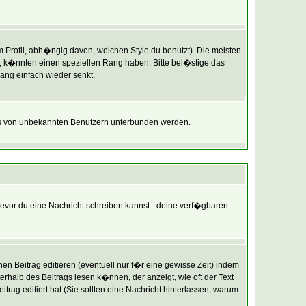
rofil, abh�ngig davon, welchen Style du benutzt). Die meisten
 k�nnten einen speziellen Rang haben. Bitte bel�stige das
ang einfach wieder senkt.
ils von unbekannten Benutzern unterbunden werden.
 bevor du eine Nachricht schreiben kannst - deine verf�gbaren
n Beitrag editieren (eventuell nur f�r eine gewisse Zeit) indem
terhalb des Beitrags lesen k�nnen, der anzeigt, wie oft der Text
trag editiert hat (Sie sollten eine Nachricht hinterlassen, warum