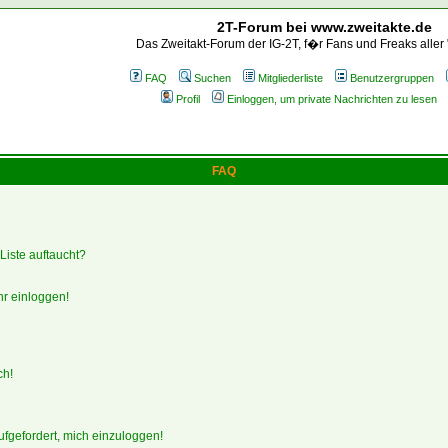
2T-Forum bei www.zweitakte.de
Das Zweitakt-Forum der IG-2T, f�r Fans und Freaks aller
FAQ
Suchen
Mitgliederliste
Benutzergruppen
Profil
Einloggen, um private Nachrichten zu lesen
FAQ
Liste auftaucht?
hr einloggen!
ch!
ufgefordert, mich einzuloggen!