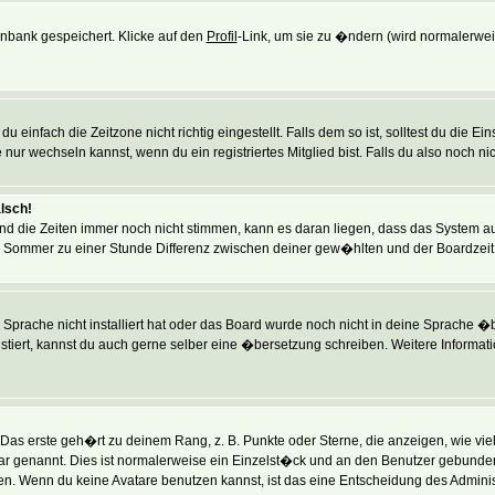
tenbank gespeichert. Klicke auf den
Profil
-Link, um sie zu �ndern (wird normalerwe
einfach die Zeitzone nicht richtig eingestellt. Falls dem so ist, solltest du die E
 nur wechseln kannst, wenn du ein registriertes Mitglied bist. Falls du also noch nich
alsch!
und die Zeiten immer noch nicht stimmen, kann es daran liegen, dass das System a
m Sommer zu einer Stunde Differenz zwischen deiner gew�hlten und der Boardzei
e Sprache nicht installiert hat oder das Board wurde noch nicht in deine Sprache 
existiert, kannst du auch gerne selber eine �bersetzung schreiben. Weitere Informa
as erste geh�rt zu deinem Rang, z. B. Punkte oder Sterne, die anzeigen, wie vie
ar genannt. Dies ist normalerweise ein Einzelst�ck und an den Benutzer gebunden. 
 Wenn du keine Avatare benutzen kannst, ist das eine Entscheidung des Administr