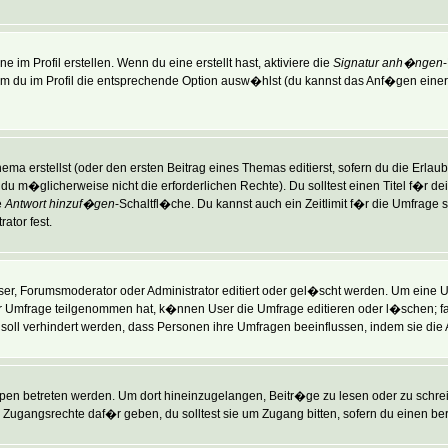
im Profil erstellen. Wenn du eine erstellt hast, aktiviere die
Signatur anh�ngen
du im Profil die entsprechende Option ausw�hlst (du kannst das Anf�gen einer 
ma erstellst (oder den ersten Beitrag eines Themas editierst, sofern du die Erlaubn
st du m�glicherweise nicht die erforderlichen Rechte). Du solltest einen Titel f�
e
Antwort hinzuf�gen
-Schaltfl�che. Du kannst auch ein Zeitlimit f�r die Umfrage 
ator fest.
, Forumsmoderator oder Administrator editiert oder gel�scht werden. Um eine Um
 Umfrage teilgenommen hat, k�nnen User die Umfrage editieren oder l�schen; fal
 soll verhindert werden, dass Personen ihre Umfragen beeinflussen, indem sie die
 betreten werden. Um dort hineinzugelangen, Beitr�ge zu lesen oder zu schreib
Zugangsrechte daf�r geben, du solltest sie um Zugang bitten, sofern du einen ber