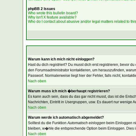
phpBB 2 Issues
Who wrote this bulletin board?
Why isn't X feature available?
Who do I contact about abusive and/or legal matters related to thi
Warum kann ich mich nicht einloggen?
Hast du dich registriert? Du musst dich erst registrieren, bevor
den Forumsadministrator kontaktieren, um herauszufinden, warum
Passwort. Normalerweise liegt hier der Fehler, falls nicht, konta
Nach oben
Warum muss ich mich �berhaupt registrieren?
Es kann auch sein, dass du das gar nicht musst, das ist die Entsc
Nachrichten, Eintritt in Usergruppen, usw. Es dauert nur wenige Aug
Nach oben
Warum werde ich automatisch abgemeldet?
Solltest du die Funktion
Automatisch einloggen
beim Einloggen nic
bleiben, w�hle die entsprechende Option beim Einloggen. Dies is
Nach oben