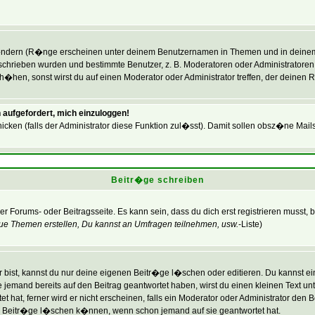
�ndern (R�nge erscheinen unter deinem Benutzernamen in Themen und in deinem P
hrieben wurden und bestimmte Benutzer, z. B. Moderatoren oder Administratoren,
hen, sonst wirst du auf einen Moderator oder Administrator treffen, der deinen R
 aufgefordert, mich einzuloggen!
icken (falls der Administrator diese Funktion zul�sst). Damit sollen obsz�ne Ma
Beitr�ge schreiben
er Forums- oder Beitragsseite. Es kann sein, dass du dich erst registrieren musst,
ue Themen erstellen, Du kannst an Umfragen teilnehmen, usw.
-Liste)
bist, kannst du nur deine eigenen Beitr�ge l�schen oder editieren. Du kannst eine
lte jemand bereits auf den Beitrag geantwortet haben, wirst du einen kleinen Text un
hat, ferner wird er nicht erscheinen, falls ein Moderator oder Administrator den Bei
ine Beitr�ge l�schen k�nnen, wenn schon jemand auf sie geantwortet hat.