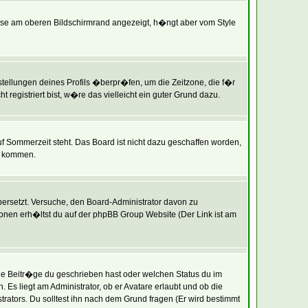
ise am oberen Bildschirmrand angezeigt, h�ngt aber vom Style
instellungen deines Profils �berpr�fen, um die Zeitzone, die f�r
t registriert bist, w�re das vielleicht ein guter Grund dazu.
uf Sommerzeit steht. Das Board ist nicht dazu geschaffen worden,
t kommen.
�bersetzt. Versuche, den Board-Administrator davon zu
tionen erh�ltst du auf der phpBB Group Website (Der Link ist am
le Beitr�ge du geschrieben hast oder welchen Status du im
Es liegt am Administrator, ob er Avatare erlaubt und ob die
ators. Du solltest ihn nach dem Grund fragen (Er wird bestimmt