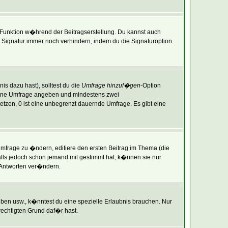
-Funktion w�hrend der Beitragserstellung. Du kannst auch
Signatur immer noch verhindern, indem du die Signaturoption
is dazu hast), solltest du die
Umfrage hinzuf�gen
-Option
r deine Umfrage angeben und mindestens zwei
setzen, 0 ist eine unbegrenzt dauernde Umfrage. Es gibt eine
frage zu �ndern, editiere den ersten Beitrag im Thema (die
ls jedoch schon jemand mit gestimmt hat, k�nnen sie nur
 Antworten ver�ndern.
en usw., k�nntest du eine spezielle Erlaubnis brauchen. Nur
echtigten Grund daf�r hast.