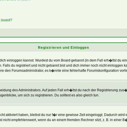
s board?
Registrieren und Einloggen
 du dich einloggen kannst. Wurdest du vom Board gebannt (in dem Fall erh�ltst du e
. Falls du registriert und nicht gebannt bist und dich immer noch nicht einlogg
ktiere den Forumsadministrator, es k�nnte eine fehlerhafte Forumskonfiguration vorl
heidung des Administrators. Auf jeden Fall erh�ltst du nach der Registrierung zus�t
enblicke, um sich zu registrieren. Du solltest es also gleich tun.
ht aktiviert haben, bleibst du nur f�r eine gewisse Zeit eingeloggt. Dadurch wird
t nicht empfehlenswert, wenn du an einem fremden Rechner sitzt, z. B. in einer B�