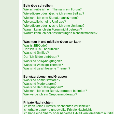
Beitr�ge schreiben
Wie schreibe ich ein Thema in ein Forum?
Wie editiere oder l�sche ich einen Beitrag?
Wie kann ich eine Signatur anh�ngen?
Wie erstelle ich eine Umfrage?
Wie editiere oder l�sche ich eine Umfrage?
Warum kann ich ein Forum nicht betreten?
Warum kann ich bei Abstimmungen nicht mitmachen?
Was man in und mit Beitr�gen tun kann
Was ist BBCode?
Darf ich HTML benutzen?
Was sind Smilies?
Darf ich Bilder einf�gen?
Was sind Ank�ndigungen?
Was sind Wichtige Themen?
Was sind geschlossene Themen?
Benutzerebenen und Gruppen
Was sind Administratoren?
Was sind Moderatoren?
Was sind Benutzergruppen?
Wie kann ich einer Benutzergruppe beitreten?
Wie werde ich ein Gruppenmoderator?
Private Nachrichten
Ich kann keine Privaten Nachrichten verschicken!
Ich erhalte dauernd ungewollte Private Nachrichten!
Ich habe eine Spam- oder perverse E-Mail von jemandem auf die