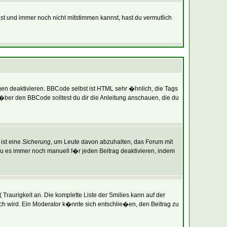
ast und immer noch nicht mitstimmen kannst, hast du vermutlich
gen deaktivieren. BBCode selbst ist HTML sehr �hnlich, die Tags
�ber den BBCode solltest du dir die Anleitung anschauen, die du
ist eine
Sicherung
, um Leute davon abzuhalten, das Forum mit
 es immer noch manuell f�r jeden Beitrag deaktivieren, indem
Traurigkeit an. Die komplette Liste der Smilies kann auf der
ich wird. Ein Moderator k�nnte sich entschlie�en, den Beitrag zu