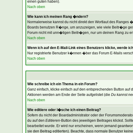
einen guten haben).
Nach oben
Wie kann ich meinen Rang �ndern?
Normalerweise kannst du nicht direkt den Wortlaut des Ranges 
Boards benutzen R�nge, um anzuzeigen, wie viele Beitr�ge gesc
Forum nicht mit unn�tigen Beitr�gen, nur um deinen Rang zu erh�
Nach oben
Wenn ich auf den E-Mail-Link eines Benutzers klicke, werde ich
Nur registrierte Benutzer k�nnen �ber das Forum E-Mails versch
Nach oben
Wie schreibe ich ein Thema in ein Forum?
Ganz einfach, klicke einfach auf den entsprechenden Button auf d
Aktionen werden am Ende der Seite aufgelistet (die
Du kannst ne
Nach oben
Wie editiere oder l�sche ich einen Beitrag?
Sofern du nicht der Boardadministrator oder der Forumsmoderator 
du auf den
Editieren
-Button des jeweiligen Beitrages klickst. Sol
bearbeitet wurde. Er wird nur erscheinen, wenn jemand geantwortet 
sie den Beitrag editierten). Beachte, dass normale Benutzer ke