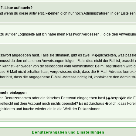
?'-Liste auftaucht?
nd wenn du diese aktivierst, k�nnen dich nur noch Administratoren in der Liste seh
zu auf der Loginseite auf
Ich habe mein Passwort vergessen
. Folge den Anweisung
swort angegeben hast. Falls sie stimmen, gibt es zwei M�glichkeiten, was passie
usst du den erhaltenen Anweisungen folgen. Falls dies nicht der Fall ist, braucht
 kannst - entweder von dir selbst oder vom Administrator. Beim Registrieren wird dir
se E-Mail nicht erhalten hast, vergewissere dich, dass die E-Mail-Adresse korrekt
r bist, dass die angegebene E-Mail-Adresse richtig ist, kontaktiere den Administra
t mehr einloggen!
en Benutzernamen oder ein falsches Passwort eingegeben hast (�berpr�fe die E-
du vielleicht mit dem Account noch nichts gepostet? Es ist durchaus �blich, dass F
strieren und tauche wieder ein in die Welt der Diskussionen.
Benutzerangaben und Einstellungen