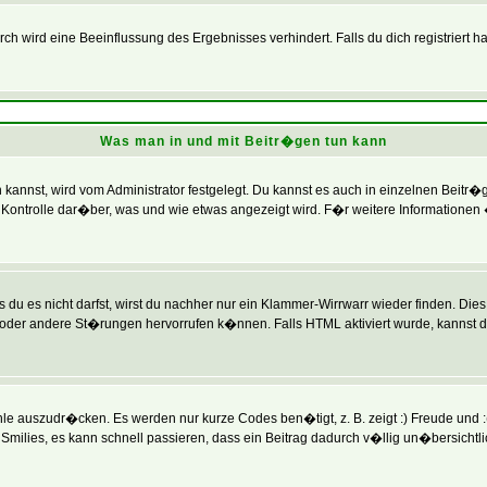
 wird eine Beeinflussung des Ergebnisses verhindert. Falls du dich registriert h
Was man in und mit Beitr�gen tun kann
annst, wird vom Administrator festgelegt. Du kannst es auch in einzelnen Beitr�
Kontrolle dar�ber, was und wie etwas angezeigt wird. F�r weitere Informationen 
du es nicht darfst, wirst du nachher nur ein Klammer-Wirrwarr wieder finden. Dies 
r andere St�rungen hervorrufen k�nnen. Falls HTML aktiviert wurde, kannst du
e auszudr�cken. Es werden nur kurze Codes ben�tigt, z. B. zeigt :) Freude und :( 
Smilies, es kann schnell passieren, dass ein Beitrag dadurch v�llig un�bersichtl