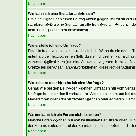
Nach oben
Wie kann ich eine Signatur anh�ngen?
Um eine Signatur an einen Beitrag anzuh�ngen, musst du erst eine 
standardm��ig eine Signatur an alle Beitr�ge anh�ngen, indem 
beim Beitragsschreiben abschaltest).
Nach oben
Wie erstelle ich eine Umfrage?
Eine Umfrage zu erstellen ist recht einfach: Wenn du ein neues The
unterhalb der Textbox sehen (falls du sie nicht sehen kannst, ha
Antwortm�glichkeiten (um eine Antwort anzugeben, klicke auf di
Grenze bei der Anzahl an Antwortoptionen, diese legt der Administr
Nach oben
Wie editiere oder l�sche ich eine Umfrage?
Genau wie bei den Beitr�gen k�nnen Umfragen nur vom Verfasser
Umfrage ist immer damit verbunden). Wenn noch niemand bei der
Moderatoren oder Administratoren l�schen oder editieren. Damit
Nach oben
Warum kann ich ein Forum nicht betreten?
Manche Foren k�nnen nur von bestimmten Benutzern oder Gruppen
der Forumsmoderator und der Boardadministrator k�nnen dir die 
Nach oben