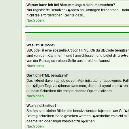
Warum kann ich bei Abstimmungen nicht mitmachen?
Nur registrierte Benutzer k�nnen an Umfragen teilnehmen. Dadurch
nicht die erforderlichen Rechte dazu.
Nach oben
Was ist BBCode?
BBCode ist eine spezielle Art von HTML. Ob du BBCode benutzen k
sind von den Klammern [ und ] umschlossen und bietet dir gro�e 
von der Beitrag schreiben-Seite aus erreichen kannst.
Nach oben
Darf ich HTML benutzen?
Das h�ngt davon ab, ob es vom Administrator erlaubt wurde. Falls 
unn�tigen Tags zu �berschwemmen, die das Layout zerst�ren ode
du beim Schreiben die entsprechende Option aktivierst.
Nach oben
Was sind Smilies?
Smilies sind kleine Bilder, die benutzt werden k�nnen, um Gef�hl
Beitrag schreiben-Seite gesehen werden. �bertreibe es nicht mit 
bearbeiten oder sogar komplett zu l�schen.
Nach oben