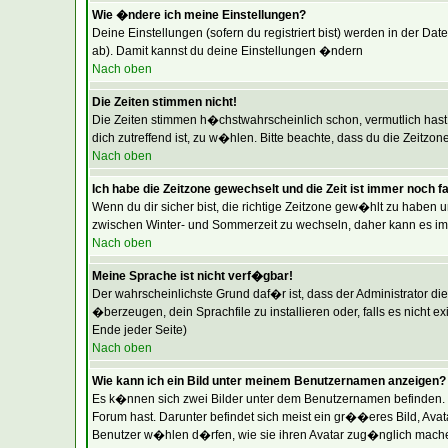
Wie �ndere ich meine Einstellungen?
Deine Einstellungen (sofern du registriert bist) werden in der Da
ab). Damit kannst du deine Einstellungen �ndern
Nach oben
Die Zeiten stimmen nicht!
Die Zeiten stimmen h�chstwahrscheinlich schon, vermutlich hast du 
dich zutreffend ist, zu w�hlen. Bitte beachte, dass du die Zeitzone
Nach oben
Ich habe die Zeitzone gewechselt und die Zeit ist immer noch f
Wenn du dir sicher bist, die richtige Zeitzone gew�hlt zu haben 
zwischen Winter- und Sommerzeit zu wechseln, daher kann es i
Nach oben
Meine Sprache ist nicht verf�gbar!
Der wahrscheinlichste Grund daf�r ist, dass der Administrator di
�berzeugen, dein Sprachfile zu installieren oder, falls es nicht 
Ende jeder Seite)
Nach oben
Wie kann ich ein Bild unter meinem Benutzernamen anzeigen?
Es k�nnen sich zwei Bilder unter dem Benutzernamen befinden. D
Forum hast. Darunter befindet sich meist ein gr��eres Bild, Avat
Benutzer w�hlen d�rfen, wie sie ihren Avatar zug�nglich machen.