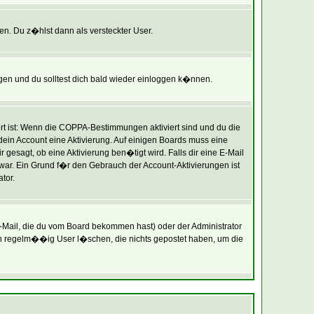
en. Du z�hlst dann als versteckter User.
en und du solltest dich bald wieder einloggen k�nnen.
rt ist: Wenn die COPPA-Bestimmungen aktiviert sind und du die
 dein Account eine Aktivierung. Auf einigen Boards muss eine
 gesagt, ob eine Aktivierung ben�tigt wird. Falls dir eine E-Mail
 war. Ein Grund f�r den Gebrauch der Account-Aktivierungen ist
tor.
Mail, die du vom Board bekommen hast) oder der Administrator
oren regelm��ig User l�schen, die nichts gepostet haben, um die