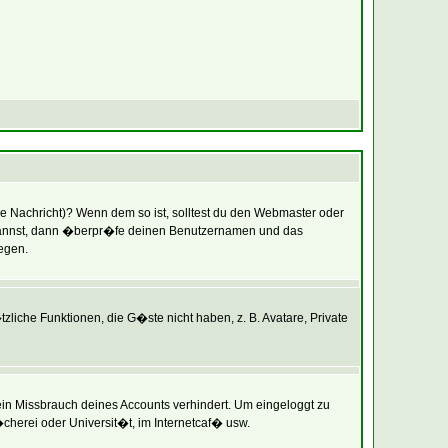
ine Nachricht)? Wenn dem so ist, solltest du den Webmaster oder
en kannst, dann �berpr�fe deinen Benutzernamen und das
iegen.
zliche Funktionen, die G�ste nicht haben, z. B. Avatare, Private
 ein Missbrauch deines Accounts verhindert. Um eingeloggt zu
cherei oder Universit�t, im Internetcaf� usw.