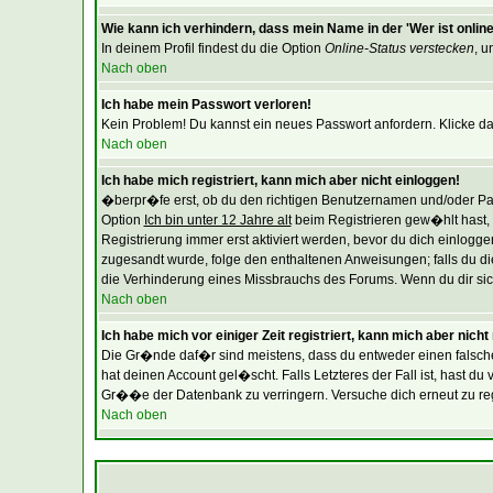
Wie kann ich verhindern, dass mein Name in der 'Wer ist online
In deinem Profil findest du die Option
Online-Status verstecken
, u
Nach oben
Ich habe mein Passwort verloren!
Kein Problem! Du kannst ein neues Passwort anfordern. Klicke da
Nach oben
Ich habe mich registriert, kann mich aber nicht einloggen!
�berpr�fe erst, ob du den richtigen Benutzernamen und/oder Pas
Option
Ich bin unter 12 Jahre alt
beim Registrieren gew�hlt hast, m
Registrierung immer erst aktiviert werden, bevor du dich einloggen
zugesandt wurde, folge den enthaltenen Anweisungen; falls du die
die Verhinderung eines Missbrauchs des Forums. Wenn du dir siche
Nach oben
Ich habe mich vor einiger Zeit registriert, kann mich aber nich
Die Gr�nde daf�r sind meistens, dass du entweder einen falsch
hat deinen Account gel�scht. Falls Letzteres der Fall ist, hast 
Gr��e der Datenbank zu verringern. Versuche dich erneut zu regi
Nach oben