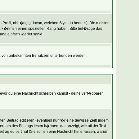
rofil, abh�ngig davon, welchen Style du benutzt). Die meisten
 k�nnten einen speziellen Rang haben. Bitte bel�stige das
ang einfach wieder senkt.
ils von unbekannten Benutzern unterbunden werden.
 bevor du eine Nachricht schreiben kannst - deine verf�gbaren
n Beitrag editieren (eventuell nur f�r eine gewisse Zeit) indem
terhalb des Beitrags lesen k�nnen, der anzeigt, wie oft der Text
trag editiert hat (Sie sollten eine Nachricht hinterlassen, warum