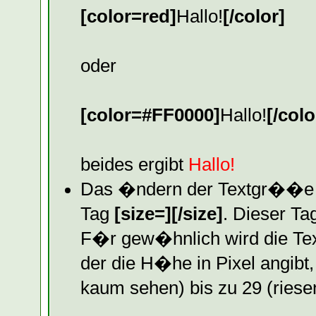
[color=red]
Hallo!
[/color]
oder
[color=#FF0000]
Hallo!
[/colo
beides ergibt
Hallo!
Das �ndern der Textgr��e g
Tag
[size=][/size]
. Dieser Ta
F�r gew�hnlich wird die Te
der die H�he in Pixel angibt,
kaum sehen) bis zu 29 (riese