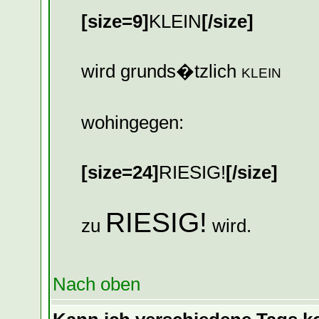
[size=9]
KLEIN
[/size]
wird grunds�tzlich
KLEIN
wohingegen:
[size=24]
RIESIG!
[/size]
RIESIG!
zu
wird.
Nach oben